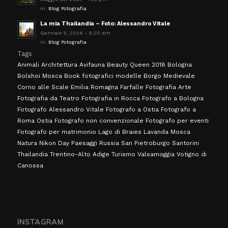
in:
Blog Fotografia
La mia Thailandia – Foto: Alessandro Vitale
Gennaio 5, 2026 - 9:20 am
in:
Blog Fotografia
Tags
Animali
Architettura
Avifauna
Beauty Queen 2018 Bologna
Bolshoi Mosca
Book fotografici modelle
Borgo Medievale
Corno alle Scale
Emilia Romagna
Farfalle
Fotografia Arte
Fotografia da Teatro
Fotografia in Rocca
Fotografo a Bologna
Fotografo Alessandro Vitale
Fotografo a Ostia
Fotografo a
Roma Ostia
Fotografo non convenzionale
Fotografo per eventi
Fotografo per matrimonio
Lago di Braies
Lavanda
Mosca
Natura
Nikon Day
Paesaggi
Russia
San Pietroburgo
Santorini
Thailandia
Trentino-Alto Adige
Turismo Valsamoggia
Votigno di
Canossa
INSTAGRAM