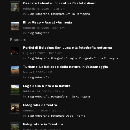
Cascate Labante: l’incanto a Castel d’Aiano...
Febbraio 16, 2026 - 10:25 am
in:
Blog Fotografia
,
Fotografo Emilia Romagna
Khor Virap – Ararat -Armenia
Febbraio 16, 2026 - 8:54 am
in:
Blog Fotografia
Popolare
Portici di Bologna; San Luca e la fotografia notturna
Luglio 24, 2025 - 10:30 am
in:
Blog Fotografia
,
Fotografo Bologna
,
Fotografo Emilia Romagna
Turismo: Le bellezze della natura in Valsamoggia
Marzo 7, 2025 - 11:12 pm
in:
Blog Fotografia
Lago della Ninfa e la natura
Febbraio 24, 2025 - 1:35 am
in:
Blog Fotografia
,
Fotografo Emilia Romagna
Fotografia da teatro
Gennaio 11, 2026 - 12:30 pm
in:
Blog Fotografia
,
Fotografo Ostia - Roma
Fotografare in Trentino
Maggio 25, 2025 - 1:35 pm