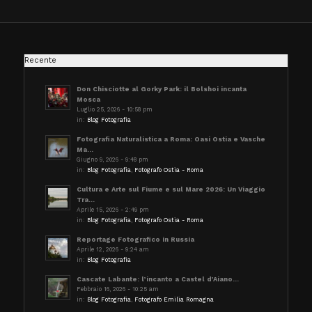
Recente
Don Chisciotte al Gorky Park: il Bolshoi incanta
Mosca
Luglio 25, 2026 - 10:58 pm
in:
Blog Fotografia
Fotografia Naturalistica a Roma: Oasi Ostia e Vasche
Ma...
Giugno 9, 2026 - 9:48 pm
in:
Blog Fotografia
,
Fotografo Ostia - Roma
Cultura e Arte sul Fiume e sul Mare 2026: Un Viaggio
Tra...
Aprile 15, 2026 - 2:49 pm
in:
Blog Fotografia
,
Fotografo Ostia - Roma
Reportage Fotografico in Russia
Aprile 12, 2026 - 9:24 am
in:
Blog Fotografia
Cascate Labante: l’incanto a Castel d’Aiano...
Febbraio 16, 2026 - 10:25 am
in:
Blog Fotografia
,
Fotografo Emilia Romagna