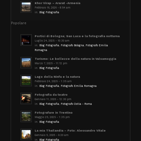
Khor Virap – Ararat -Armenia
Febbraio 16, 2026 - 8:54 am
in:
Blog Fotografia
Popolare
Portici di Bologna; San Luca e la fotografia notturna
Luglio 24, 2025 - 10:30 am
in:
Blog Fotografia
,
Fotografo Bologna
,
Fotografo Emilia
Romagna
Turismo: Le bellezze della natura in Valsamoggia
Marzo 7, 2025 - 11:12 pm
in:
Blog Fotografia
Lago della Ninfa e la natura
Febbraio 24, 2025 - 1:35 am
in:
Blog Fotografia
,
Fotografo Emilia Romagna
Fotografia da teatro
Gennaio 11, 2026 - 12:30 pm
in:
Blog Fotografia
,
Fotografo Ostia - Roma
Fotografare in Trentino
Maggio 25, 2025 - 1:35 pm
in:
Blog Fotografia
La mia Thailandia – Foto: Alessandro Vitale
Gennaio 5, 2026 - 9:20 am
in:
Blog Fotografia