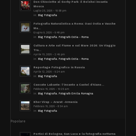
Don Chisciotte al Gorky Park: il Bolshoi incanta
Mosca
Luglio 25, 2026 - 10:58 pm
in:
Blog Fotografia
Fotografia Naturalistica a Roma: Oasi Ostia e Vasche
Ma...
Giugno 9, 2026 - 9:48 pm
in:
Blog Fotografia
,
Fotografo Ostia - Roma
Cultura e Arte sul Fiume e sul Mare 2026: Un Viaggio
Tra...
Aprile 15, 2026 - 2:49 pm
in:
Blog Fotografia
,
Fotografo Ostia - Roma
Reportage Fotografico in Russia
Aprile 12, 2026 - 9:24 am
in:
Blog Fotografia
Cascate Labante: l’incanto a Castel d’Aiano...
Febbraio 16, 2026 - 10:25 am
in:
Blog Fotografia
,
Fotografo Emilia Romagna
Khor Virap – Ararat -Armenia
Febbraio 16, 2026 - 8:54 am
in:
Blog Fotografia
Popolare
Portici di Bologna; San Luca e la fotografia notturna