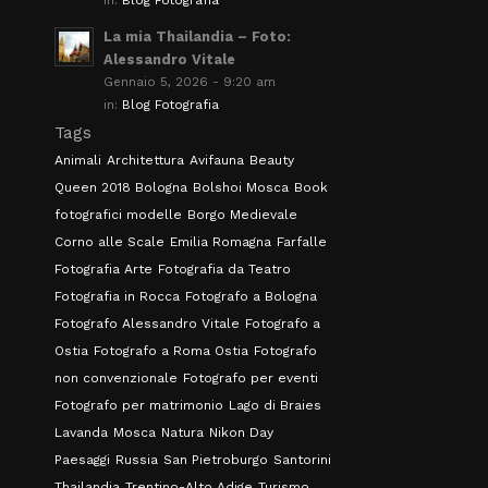
in:
Blog Fotografia
La mia Thailandia – Foto:
Alessandro Vitale
Gennaio 5, 2026 - 9:20 am
in:
Blog Fotografia
Tags
Animali
Architettura
Avifauna
Beauty
Queen 2018 Bologna
Bolshoi Mosca
Book
fotografici modelle
Borgo Medievale
Corno alle Scale
Emilia Romagna
Farfalle
Fotografia Arte
Fotografia da Teatro
Fotografia in Rocca
Fotografo a Bologna
Fotografo Alessandro Vitale
Fotografo a
Ostia
Fotografo a Roma Ostia
Fotografo
non convenzionale
Fotografo per eventi
Fotografo per matrimonio
Lago di Braies
Lavanda
Mosca
Natura
Nikon Day
Paesaggi
Russia
San Pietroburgo
Santorini
Thailandia
Trentino-Alto Adige
Turismo