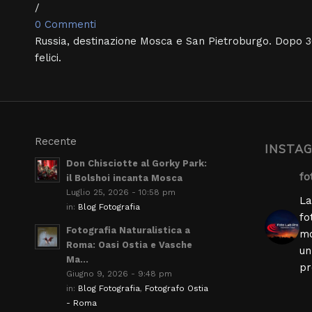
/
0 Commenti
Russia, destinazione Mosca e San Pietroburgo. Dopo 30
felici.
Recente
INSTA
Don Chisciotte al Gorky Park:
fo
il Bolshoi incanta Mosca
Luglio 25, 2026 - 10:58 pm
La
in:
Blog Fotografia
fo
Fotografia Naturalistica a
mo
Roma: Oasi Ostia e Vasche
un
Ma...
pr
Giugno 9, 2026 - 9:48 pm
in:
Blog Fotografia
,
Fotografo Ostia
- Roma