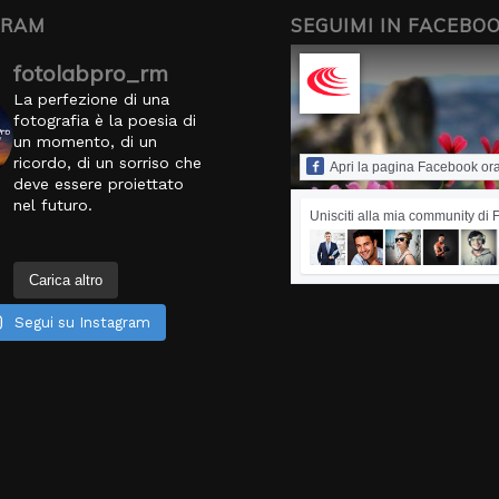
GRAM
SEGUIMI IN FACEBO
fotolabpro_rm
La perfezione di una
fotografia è la poesia di
un momento, di un
ricordo, di un sorriso che
Apri la pagina Facebook or
deve essere proiettato
nel futuro.
Unisciti alla mia community di
Carica altro
Segui su Instagram