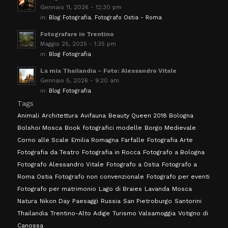
Gennaio 11, 2026 - 12:30 pm
in:
Blog Fotografia
,
Fotografo Ostia - Roma
Fotografare in Trentino
Maggio 25, 2025 - 1:35 pm
in:
Blog Fotografia
La mia Thailandia – Foto: Alessandro Vitale
Gennaio 5, 2026 - 9:20 am
in:
Blog Fotografia
Tags
Animali
Architettura
Avifauna
Beauty Queen 2018 Bologna
Bolshoi Mosca
Book fotografici modelle
Borgo Medievale
Corno alle Scale
Emilia Romagna
Farfalle
Fotografia Arte
Fotografia da Teatro
Fotografia in Rocca
Fotografo a Bologna
Fotografo Alessandro Vitale
Fotografo a Ostia
Fotografo a
Roma Ostia
Fotografo non convenzionale
Fotografo per eventi
Fotografo per matrimonio
Lago di Braies
Lavanda
Mosca
Natura
Nikon Day
Paesaggi
Russia
San Pietroburgo
Santorini
Thailandia
Trentino-Alto Adige
Turismo Valsamoggia
Votigno di
Canossa