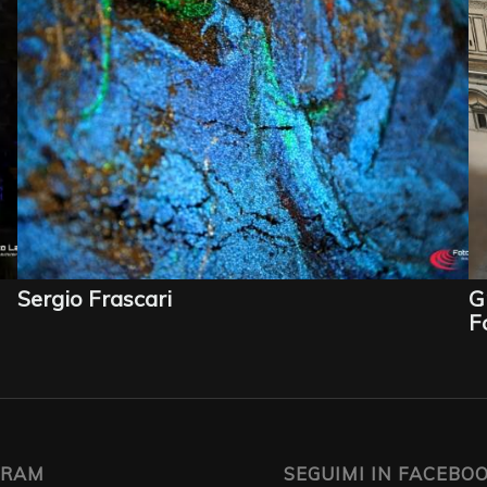
Sergio Frascari
G
F
GRAM
SEGUIMI IN FACEBO