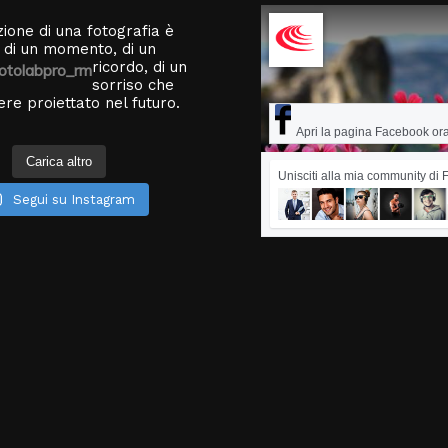
ione di una fotografia è
 di un momento, di un
ricordo, di un
otolabpro_rm
sorriso che
re proiettato nel futuro.
Apri la pagina Facebook or
Carica altro
Unisciti alla mia community di
Segui su Instagram