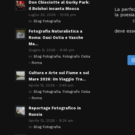
Don Chisciotte al Gorky Park:
il Bolshoi incanta Mosca
La perfez
la poesia
Luglio 25, 2026 - 10:58 pm
f
in:
Blog Fotografia
deve esse
Fotografia Naturalistica a
Roma: Oasi Ostia e Vasche
Ma...
Giugno 9, 2026 - 9:48 pm
in:
Blog Fotografia
,
Fotografo Ostia
- Roma
Cultura e Arte sul Fiume e sul
Mare 2026: Un Viaggio Tra...
Aprile 15, 2026 - 2:49 pm
in:
Blog Fotografia
,
Fotografo Ostia
- Roma
Reportage Fotografico in
Russia
Aprile 12, 2026 - 9:24 am
in:
Blog Fotografia