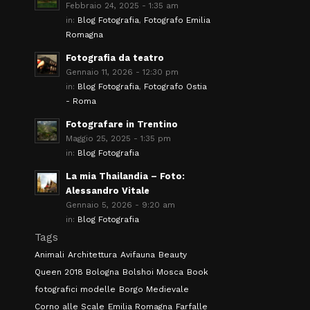
Febbraio 24, 2025 - 1:35 am
in:
Blog Fotografia
,
Fotografo Emilia
Romagna
Fotografia da teatro
Gennaio 11, 2026 - 12:30 pm
in:
Blog Fotografia
,
Fotografo Ostia
- Roma
Fotografare in Trentino
Maggio 25, 2025 - 1:35 pm
in:
Blog Fotografia
La mia Thailandia – Foto:
Alessandro Vitale
Gennaio 5, 2026 - 9:20 am
in:
Blog Fotografia
Tags
Animali
Architettura
Avifauna
Beauty
Queen 2018 Bologna
Bolshoi Mosca
Book
fotografici modelle
Borgo Medievale
Corno alle Scale
Emilia Romagna
Farfalle